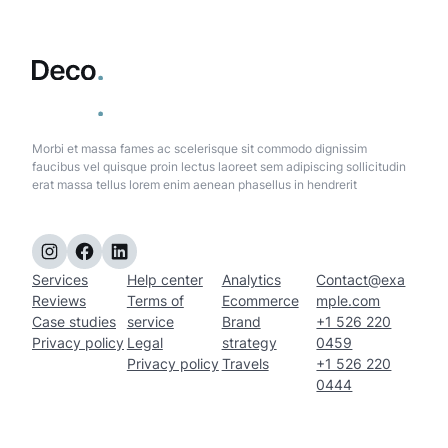
Morbi et massa fames ac scelerisque sit commodo dignissim
faucibus vel quisque proin lectus laoreet sem adipiscing sollicitudin
erat massa tellus lorem enim aenean phasellus in hendrerit
Instagram
Facebook
LinkedIn
Services
Help center
Analytics
Contact@exa
Reviews
Terms of
Ecommerce
mple.com
Case studies
service
Brand
+1 526 220
Privacy policy
Legal
strategy
0459
Privacy policy
Travels
+1 526 220
0444