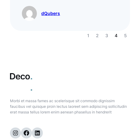
dQubers
1
2
3
4
5
Morbi et massa fames ac scelerisque sit commodo dignissim
faucibus vel quisque proin lectus laoreet sem adipiscing sollicitudin
erat massa tellus lorem enim aenean phasellus in hendrerit
Instagram
Facebook
LinkedIn