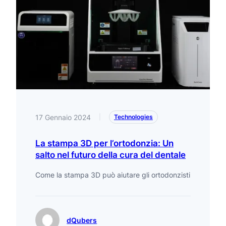
17 Gennaio 2024
|
Technologies
La stampa 3D per l’ortodonzia: Un
salto nel futuro della cura del dentale
Come la stampa 3D può aiutare gli ortodonzisti
dQubers