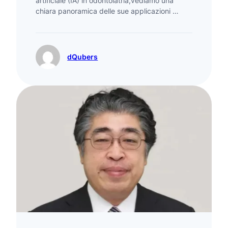
artificiale (IA) in odontoiatria,vediamo una
chiara panoramica delle sue applicazioni …
dQubers