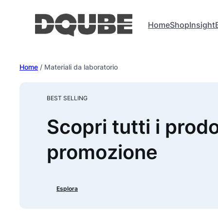
Vai
al
Home
Shop
Insight
contenuto
Home
/ Materiali da laboratorio
BEST SELLING
Scopri tutti i prodo
promozione
Esplora