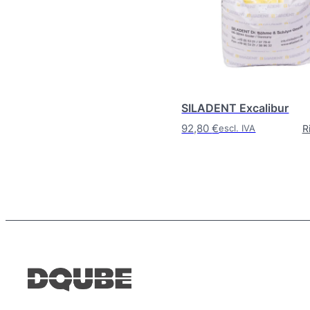
SILADENT Excalibur
92,80
€
R
escl. IVA