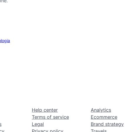
one.
logia
Help center
Analytics
Terms of service
Ecommerce
s
Legal
Brand strategy
cy
Privacy policy
Travels