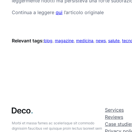
leggermente ridotti ma persisteva una forte sudorazi
Continua a leggere
qui
l’articolo originale
Relevant tags:
blog
, 
magazine
, 
medicina
, 
news
, 
salute
, 
tecno
Services
Reviews
Morbi et massa fames ac scelerisque sit commodo
Case studie
dignissim faucibus vel quisque proin lectus laoreet sem
Privacy poli