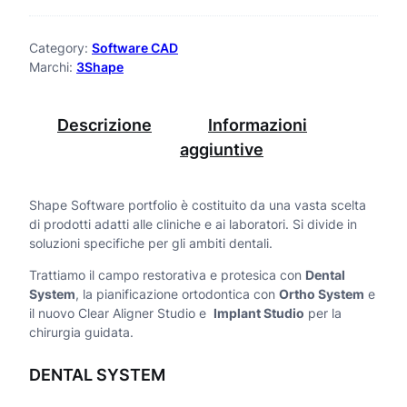
o
h
:
a
Category:
Software CAD
d
Marchi:
3Shape
p
a
e
2
Descrizione
Informazioni
D
.
aggiuntive
e
8
n
0
Shape Software portfolio è costituito da una vasta scelta
di prodotti adatti alle cliniche e ai laboratori. Si divide in
0
t
soluzioni specifiche per gli ambiti dentali.
,
a
Trattiamo il campo restorativa e protesica con
Dental
0
l
System
, la pianificazione ortodontica con
Ortho System
e
0
il nuovo Clear Aligner Studio e
Implant Studio
per la
S
chirurgia guidata.
y
€
DENTAL SYSTEM
s
a