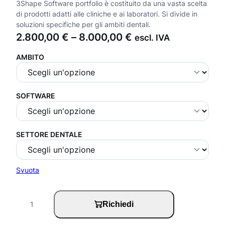
3Shape Software portfolio è costituito da una vasta scelta
di prodotti adatti alle cliniche e ai laboratori. Si divide in
soluzioni specifiche per gli ambiti dentali.
F
2.800,00
€
–
8.000,00
€
escl. IVA
a
AMBITO
s
c
i
SOFTWARE
a
d
SETTORE DENTALE
i
p
Svuota
r
e
3
z
Richiedi
S
z