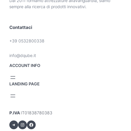
Dal 2011 forniamo attrezzature all’avanguardia, siamo
sempre alla ricerca di prodotti innovativi.
Contattaci
+39 0532800338
info@dqube.it
ACCOUNT INFO
LANDING PAGE
P.IVA
IT01838780383
Telegram
Instagram
Facebook