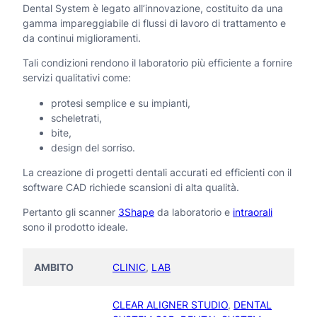
t
Dental System è legato all’innovazione, costituito da una
8
gamma impareggiabile di flussi di lavoro di trattamento e
e
.
da continui miglioramenti.
0
m
Tali condizioni rendono il laboratorio più efficiente a fornire
0
servizi qualitativi come:
q
0
u
protesi semplice e su impianti,
,
scheletrati,
a
bite,
0
design del sorriso.
n
0
La creazione di progetti dentali accurati ed efficienti con il
t
software CAD richiede scansioni di alta qualità.
i
€
Pertanto gli scanner
3Shape
da laboratorio e
intraorali
t
sono il prodotto ideale.
à
AMBITO
CLINIC
,
LAB
CLEAR ALIGNER STUDIO
,
DENTAL