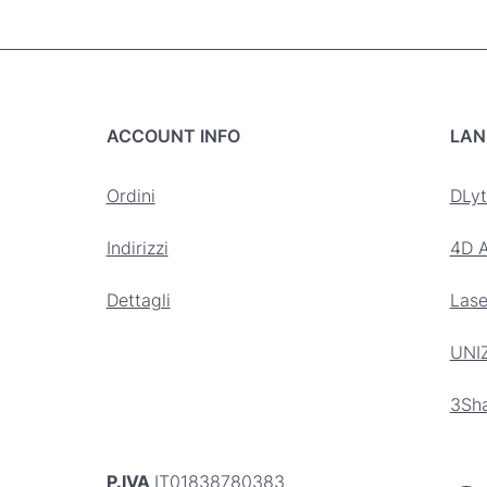
ACCOUNT INFO
LAN
Ordini
DLyt
Indirizzi
4D A
Dettagli
Lase
UNI
3Sh
P.IVA
IT01838780383