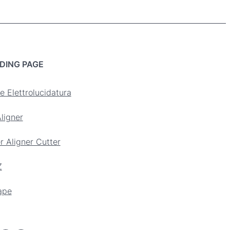
DING PAGE
e Elettrolucidatura
ligner
r Aligner Cutter
Z
ape