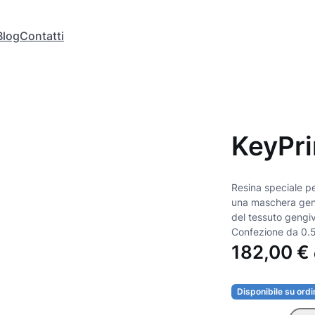
Blog
Contatti
KeyPr
Resina speciale p
una maschera gengi
del tessuto gengiv
Confezione da 0.5
182,00
€
Disponibile su ord