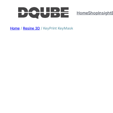
Home
Shop
Insight
Home
/
Resine 3D
/ KeyPrint KeyMask