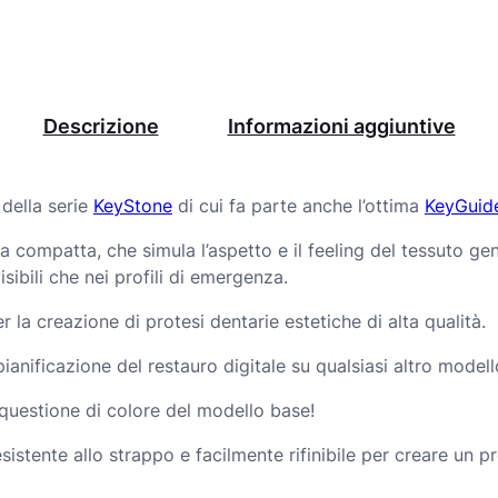
k
q
u
Descrizione
Informazioni aggiuntive
a
n
della serie
KeyStone
di cui fa parte anche l’ottima
KeyGuid
t
compatta, che simula l’aspetto e il feeling del tessuto geng
i
isibili che nei profili di emergenza.
t
r la creazione di protesi dentarie estetiche di alta qualità.
à
 pianificazione del restauro digitale su qualsiasi altro mod
questione di colore del modello base!
sistente allo strappo e facilmente rifinibile per creare un 