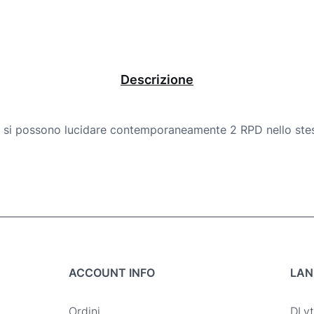
D
L
y
Descrizione
t
e
 si possono lucidare contemporaneamente 2 RPD nello stes
D
e
s
k
t
o
ACCOUNT INFO
LAN
p
q
Ordini
DLyt