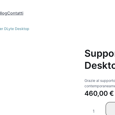
Blog
Contatti
er DLyte Desktop
Suppo
Deskt
Grazie al support
contemporaneament
460,00
€
S
u