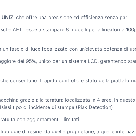
a
UNIZ
, che offre una precisione ed efficienza senza pari.
sche AFT riesce a stampare 8 modelli per allineatori a 100µm
 un fascio di luce focalizzato con un’elevata potenza di u
 maggiore del 95%, unico per un sistema LCD, garantendo s
nti che consentono il rapido controllo e stato della piattaf
 macchina grazie alla taratura localizzata in 4 aree. In que
alsiasi tipo di incidente di stampa (Risk Detection)
atuita con aggiornamenti illimitati
pologie di resine, da quelle proprietarie, a quelle internazion