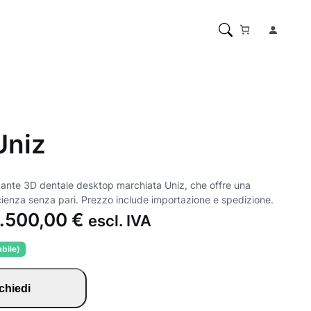
Uniz
nte 3D dentale desktop marchiata Uniz, che offre una
cienza senza pari. Prezzo include importazione e spedizione.
I
.500,00
€
escl. IVA
l
abile)
p
chiedi
r