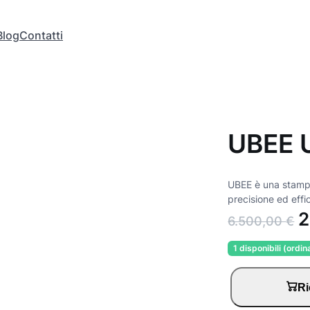
Blog
Contatti
UBEE 
UBEE è una stampa
precisione ed effi
I
2
6.500,00
€
l
1 disponibili (ordin
p
U
Ri
r
B