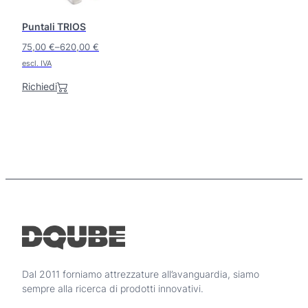
o
Puntali TRIOS
h
a
75,00
€
–
620,00
€
p
F
escl. IVA
i
a
ù
Richiedi
s
v
c
a
i
r
i
a
a
d
n
i
t
p
i
r
.
e
L
z
e
o
z
p
Dal 2011 forniamo attrezzature all’avanguardia, siamo
o
z
sempre alla ricerca di prodotti innovativi.
:
i