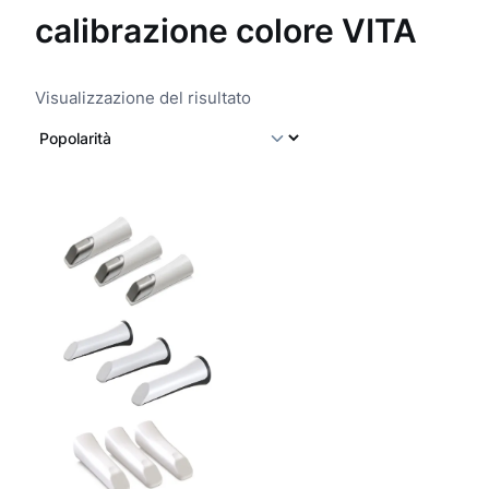
calibrazione colore VITA
Visualizzazione del risultato
Q
u
e
s
t
o
p
r
o
d
o
t
t