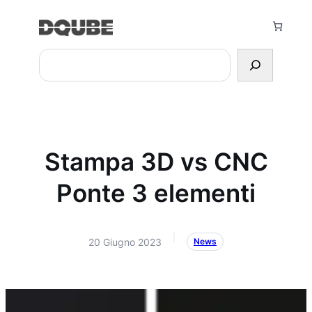
Vai
al
contenuto
Search
Stampa 3D vs CNC
Ponte 3 elementi
|
20 Giugno 2023
News