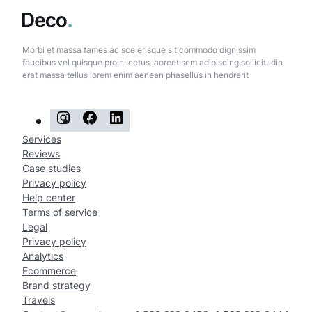
Morbi et massa fames ac scelerisque sit commodo dignissim
faucibus vel quisque proin lectus laoreet sem adipiscing sollicitudin
erat massa tellus lorem enim aenean phasellus in hendrerit
I
F
L
n
a
i
Services
Reviews
s
c
n
Case studies
t
e
k
Privacy policy
Help center
a
b
e
Terms of service
g
o
d
Legal
Privacy policy
r
o
I
Analytics
a
k
n
Ecommerce
Brand strategy
m
Travels