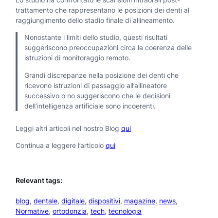
trattamento che rappresentano le posizioni dei denti al
raggiungimento dello stadio finale di allineamento.
Nonostante i limiti dello studio, questi risultati
suggeriscono preoccupazioni circa la coerenza delle
istruzioni di monitoraggio remoto.
Grandi discrepanze nella posizione dei denti che
ricevono istruzioni di passaggio all’allineatore
successivo o no suggeriscono che le decisioni
dell’intelligenza artificiale sono incoerenti.
Leggi altri articoli nel nostro Blog
qui
Continua a leggere l’articolo
qui
Relevant tags:
blog
, 
dentale
, 
digitale
, 
dispositivi
, 
magazine
, 
news
, 
Normative
, 
ortodonzia
, 
tech
, 
tecnologia