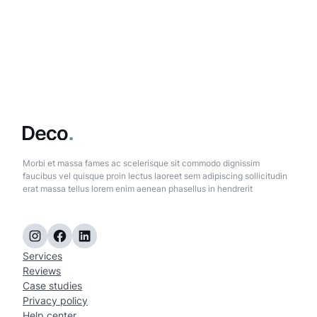
Morbi et massa fames ac scelerisque sit commodo dignissim
faucibus vel quisque proin lectus laoreet sem adipiscing sollicitudin
erat massa tellus lorem enim aenean phasellus in hendrerit
Instagram
Facebook
LinkedIn
Services
Reviews
Case studies
Privacy policy
Help center