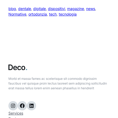
blog
, 
dentale
, 
digitale
, 
dispositivi
, 
magazine
, 
news
, 
Normative
, 
ortodonzia
, 
tech
, 
tecnologia
Morbi et massa fames ac scelerisque sit commodo dignissim
faucibus vel quisque proin lectus laoreet sem adipiscing sollicitudin
erat massa tellus lorem enim aenean phasellus in hendrerit
Instagram
Facebook
LinkedIn
Services