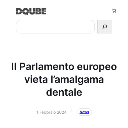
Vai
al
contenuto
Search
Il Parlamento europeo
vieta l’amalgama
dentale
|
1 Febbraio 2024
News