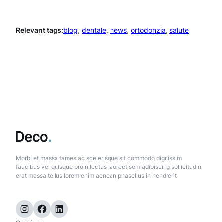
Relevant tags:
blog
, 
dentale
, 
news
, 
ortodonzia
, 
salute
Morbi et massa fames ac scelerisque sit commodo dignissim
faucibus vel quisque proin lectus laoreet sem adipiscing sollicitudin
erat massa tellus lorem enim aenean phasellus in hendrerit
Instagram
Facebook
LinkedIn