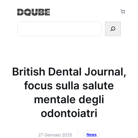
Vai
al
contenuto
Search
British Dental Journal,
focus sulla salute
mentale degli
odontoiatri
|
27 Gennaio 2025
News