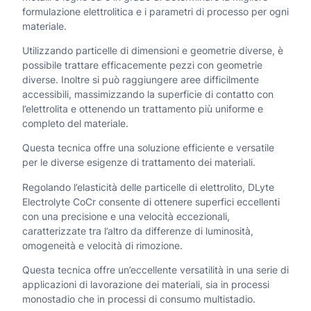
C
formulazione elettrolitica e i parametri di processo per ogni
.
materiale.
o
0
Utilizzando particelle di dimensioni e geometrie diverse, è
C
0
possibile trattare efficacemente pezzi con geometrie
r
diverse. Inoltre si può raggiungere aree difficilmente
0
accessibili, massimizzando la superficie di contatto con
q
,
l’elettrolita e ottenendo un trattamento più uniforme e
0
u
completo del materiale.
0
a
Questa tecnica offre una soluzione efficiente e versatile
per le diverse esigenze di trattamento dei materiali.
n
€
Regolando l’elasticità delle particelle di elettrolito, DLyte
t
Electrolyte CoCr consente di ottenere superfici eccellenti
con una precisione e una velocità eccezionali,
i
caratterizzate tra l’altro da differenze di luminosità,
t
omogeneità e velocità di rimozione.
à
Questa tecnica offre un’eccellente versatilità in una serie di
applicazioni di lavorazione dei materiali, sia in processi
monostadio che in processi di consumo multistadio.