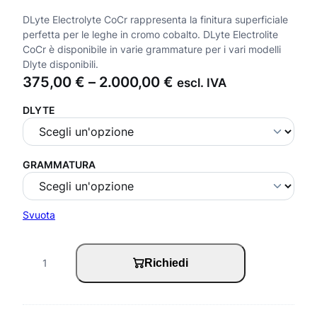
DLyte Electrolyte CoCr rappresenta la finitura superficiale
perfetta per le leghe in cromo cobalto. DLyte Electrolite
CoCr è disponibile in varie grammature per i vari modelli
Dlyte disponibili.
F
375,00
€
–
2.000,00
€
escl. IVA
a
DLYTE
s
c
i
GRAMMATURA
a
d
Svuota
i
p
D
Richiedi
r
L
e
y
z