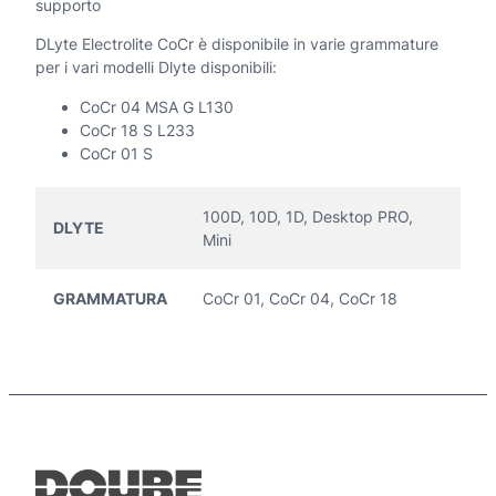
supporto
DLyte Electrolite CoCr è disponibile in varie grammature
per i vari modelli Dlyte disponibili:
CoCr 04 MSA G L130
CoCr 18 S L233
CoCr 01 S
100D, 10D, 1D, Desktop PRO,
DLYTE
Mini
GRAMMATURA
CoCr 01, CoCr 04, CoCr 18