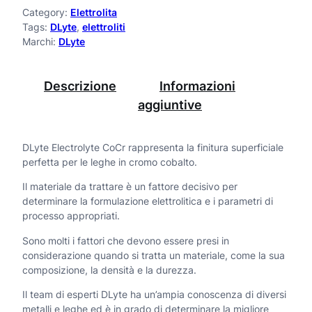
t
Category:
Elettrolita
z
Tags:
DLyte
, 
elettroliti
e
o
Marchi:
DLyte
E
:
d
l
Descrizione
Informazioni
a
aggiuntive
e
3
c
7
DLyte Electrolyte CoCr rappresenta la finitura superficiale
t
perfetta per le leghe in cromo cobalto.
5
r
,
Il materiale da trattare è un fattore decisivo per
o
determinare la formulazione elettrolitica e i parametri di
0
processo appropriati.
l
0
Sono molti i fattori che devono essere presi in
y
considerazione quando si tratta un materiale, come la sua
€
t
composizione, la densità e la durezza.
a
e
Il team di esperti DLyte ha un’ampia conoscenza di diversi
2
metalli e leghe ed è in grado di determinare la migliore