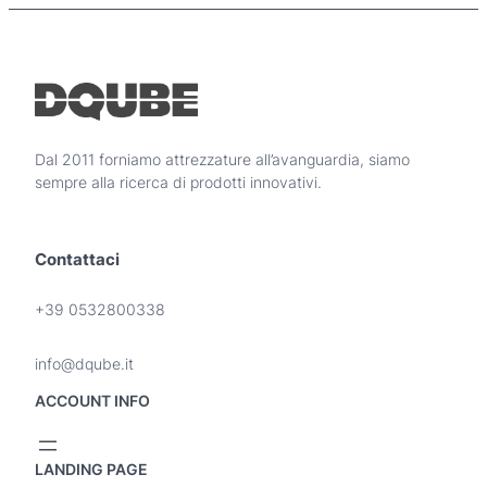
d
p
o
r
t
e
t
z
o
z
h
o
a
Dal 2011 forniamo attrezzature all’avanguardia, siamo
p
:
sempre alla ricerca di prodotti innovativi.
i
d
ù
a
v
3
Contattaci
a
7
r
5
i
+39 0532800338
,
a
n
0
info@dqube.it
t
0
i
ACCOUNT INFO
.
€
L
a
e
LANDING PAGE
2