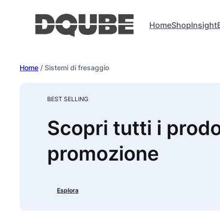
Vai
al
Home
Shop
Insight
contenuto
Home
/ Sistemi di fresaggio
BEST SELLING
Scopri tutti i prodo
promozione
Esplora