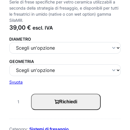
Serie di frese specifiche per vetro ceramica utilizzabili a
seconda della strategia di fresaggio, e disponibili per tutti
le fresatrici in umido (native o con wet option) gamma
SilaMill.
39,00
€
escl. IVA
DIAMETRO
GEOMETRIA
Svuota
F
Richiedi
r
e
s
Category:
Sistemi di fresaggio