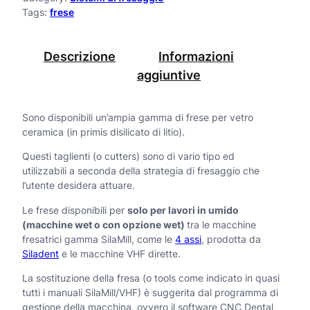
Tags:
frese
e
p
Descrizione
Informazioni
e
aggiuntive
r
v
Sono disponibili un’ampia gamma di frese per vetro
ceramica (in primis disilicato di litio).
e
Questi taglienti (o cutters) sono di vario tipo ed
t
utilizzabili a seconda della strategia di fresaggio che
r
l’utente desidera attuare.
o
Le frese disponibili per
solo per lavori in umido
(macchine wet o con opzione wet)
tra le macchine
c
fresatrici gamma SilaMill, come le
4 assi
, prodotta da
e
Siladent
e le macchine VHF dirette.
r
La sostituzione della fresa (o tools come indicato in quasi
tutti i manuali SilaMill/VHF) è suggerita dal programma di
a
gestione della macchina, ovvero il software CNC Dental