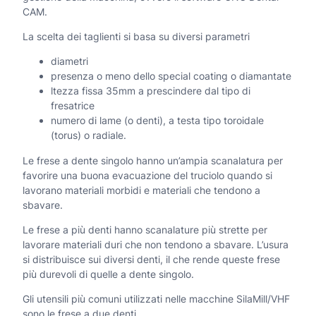
CAM.
m
La scelta dei taglienti si basa su diversi parametri
i
diametri
c
presenza o meno dello special coating o diamantate
a
ltezza fissa 35mm a prescindere dal tipo di
fresatrice
q
numero di lame (o denti), a testa tipo toroidale
u
(torus) o radiale.
a
Le frese a dente singolo hanno un’ampia scanalatura per
favorire una buona evacuazione del truciolo quando si
n
lavorano materiali morbidi e materiali che tendono a
sbavare.
t
Le frese a più denti hanno scanalature più strette per
i
lavorare materiali duri che non tendono a sbavare. L’usura
t
si distribuisce sui diversi denti, il che rende queste frese
più durevoli di quelle a dente singolo.
à
Gli utensili più comuni utilizzati nelle macchine SilaMill/VHF
sono le frese a due denti.