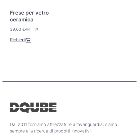
o
Frese per vetro
h
ceramica
a
p
39,00
€
escl. IVA
i
ù
Richiedi
v
a
r
i
a
n
t
i
.
L
e
o
p
Dal 2011 forniamo attrezzature all’avanguardia, siamo
z
sempre alla ricerca di prodotti innovativi.
i