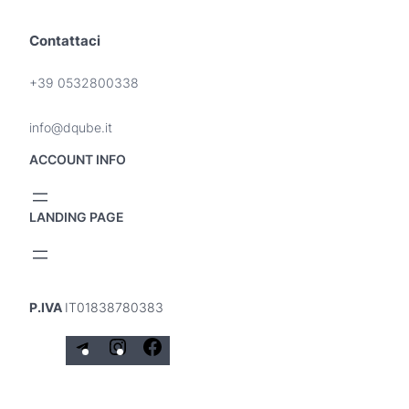
o
n
Contattaci
i
p
+39 0532800338
o
s
s
info@dqube.it
o
ACCOUNT INFO
n
o
e
LANDING PAGE
s
s
e
r
e
P.IVA
IT01838780383
s
c
T
I
F
e
e
n
a
l
t
l
s
c