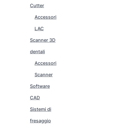
e
Cutter
o
Accessori
p
z
LAC
i
o
Scanner 3D
n
dentali
i
p
Accessori
o
s
Scanner
s
Software
o
n
CAD
o
e
Sistemi di
s
fresaggio
s
e