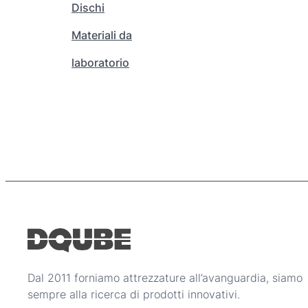
Dischi
r
e
Materiali da
s
laboratorio
c
e
l
t
e
n
e
l
l
a
p
a
g
i
Dal 2011 forniamo attrezzature all’avanguardia, siamo
n
sempre alla ricerca di prodotti innovativi.