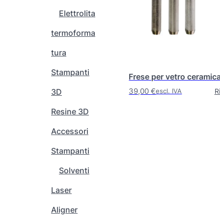
o
Elettrolita
t
t
termoforma
o
h
tura
a
Stampanti
p
Frese per vetro ceramic
i
39,00
€
R
3D
escl. IVA
ù
v
Resine 3D
a
Accessori
r
i
Stampanti
a
n
Solventi
t
Laser
i
.
Aligner
L