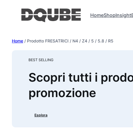
Vai
al
Home
Shop
Insight
contenuto
Home
/ Prodotto FRESATRICI / N4 / Z4 / 5 / 5.8 / R5
BEST SELLING
Scopri tutti i prodo
promozione
Esplora