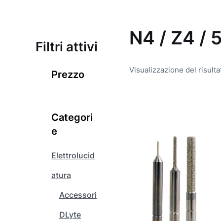
N4 / Z4 / 5
Filtri attivi
Visualizzazione del risulta
Prezzo
Q
u
Categori
e
e
s
t
Elettrolucid
o
atura
p
r
Accessori
o
d
DLyte