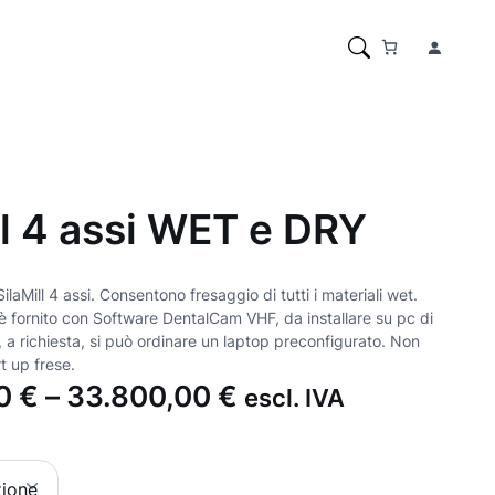
ll 4 assi WET e DRY
laMill 4 assi. Consentono fresaggio di tutti i materiali wet.
è fornito con Software DentalCam VHF, da installare su pc di
, a richiesta, si può ordinare un laptop preconfigurato. Non
art up frese.
F
00
€
–
33.800,00
€
escl. IVA
a
s