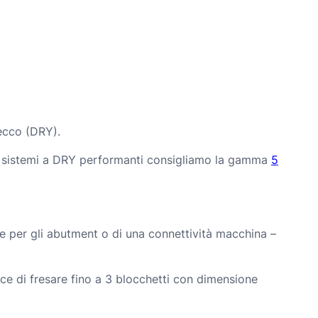
d
a
2
3
.
secco (DRY).
5
r sistemi a DRY performanti consigliamo la gamma
5
0
0
e per gli abutment o di una connettività macchina –
,
0
ace di fresare fino a 3 blocchetti con dimensione
0