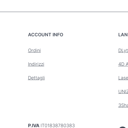
ACCOUNT INFO
LAN
Ordini
DLyt
Indirizzi
4D A
Dettagli
Lase
UNI
3Sh
P.IVA
IT01838780383