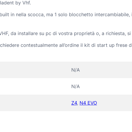
ladent by Vhf.
t
ilt in nella scocca, ma 1 solo blocchetto intercambiabile, 
i
t
, da installare su pc di vostra proprietà o, a richiesta, s
à
ichiedere contestualmente all’ordine il kit di start up frese
N/A
N/A
Z4
,
N4 EVO