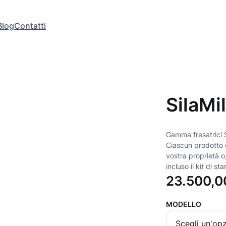
Blog
Contatti
SilaMi
Gamma fresatrici Si
Ciascun prodotto 
vostra proprietà o
incluso il kit di st
23.500,
MODELLO