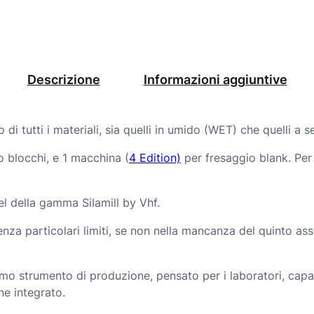
s
i
W
Descrizione
Informazioni aggiuntive
E
T
di tutti i materiali, sia quelli in umido (WET) che quelli a 
e
 blocchi, e 1 macchina (
4 Edition)
per fresaggio blank. Pe
D
R
vel della gamma Silamill by Vhf.
Y
za particolari limiti, se non nella mancanza del quinto ass
q
u
timo strumento di produzione, pensato per i laboratori, cap
a
e integrato.
n