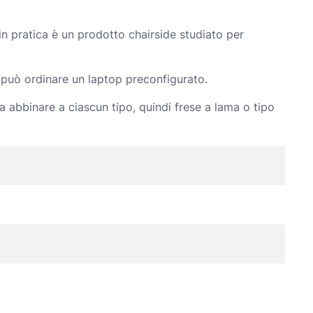
€
in pratica è un prodotto chairside studiato per
a
3
i può ordinare un laptop preconfigurato.
3
 da abbinare a ciascun tipo, quindi frese a lama o tipo
.
8
0
0
,
0
0