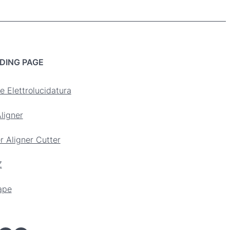
€
DING PAGE
e Elettrolucidatura
ligner
r Aligner Cutter
Z
ape