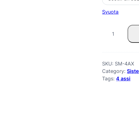
Svuota
S
i
l
a
SKU:
SM-4AX
Category:
Siste
M
Tags:
4 assi
i
l
l
4
a
s