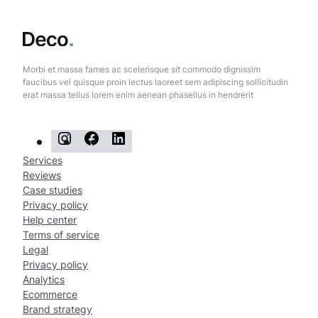
Morbi et massa fames ac scelerisque sit commodo dignissim
faucibus vel quisque proin lectus laoreet sem adipiscing sollicitudin
erat massa tellus lorem enim aenean phasellus in hendrerit
I
F
L
n
a
i
Services
Reviews
s
c
n
Case studies
t
e
k
Privacy policy
Help center
a
b
e
Terms of service
g
o
d
Legal
Privacy policy
r
o
I
Analytics
a
k
n
Ecommerce
Brand strategy
m