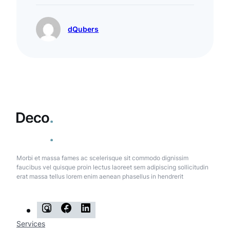
dQubers
Morbi et massa fames ac scelerisque sit commodo dignissim
faucibus vel quisque proin lectus laoreet sem adipiscing sollicitudin
erat massa tellus lorem enim aenean phasellus in hendrerit
I
F
L
n
a
i
Services