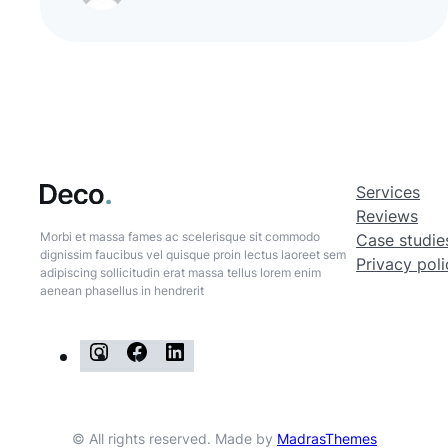
Services
Reviews
Morbi et massa fames ac scelerisque sit commodo
Case studie
dignissim faucibus vel quisque proin lectus laoreet sem
Privacy poli
adipiscing sollicitudin erat massa tellus lorem enim
aenean phasellus in hendrerit
I
F
L
n
a
i
s
c
n
© All rights reserved. Made by
MadrasThemes
t
e
k