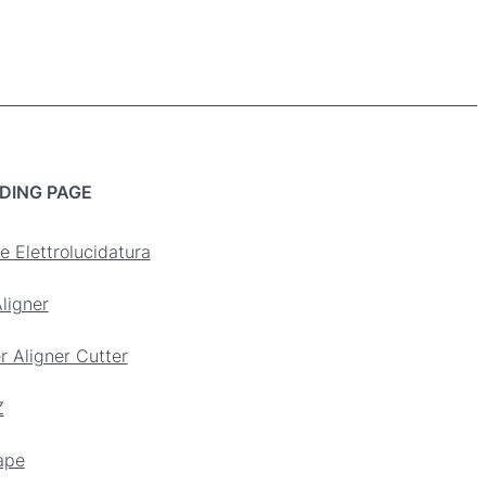
DING PAGE
e Elettrolucidatura
ligner
r Aligner Cutter
Z
ape