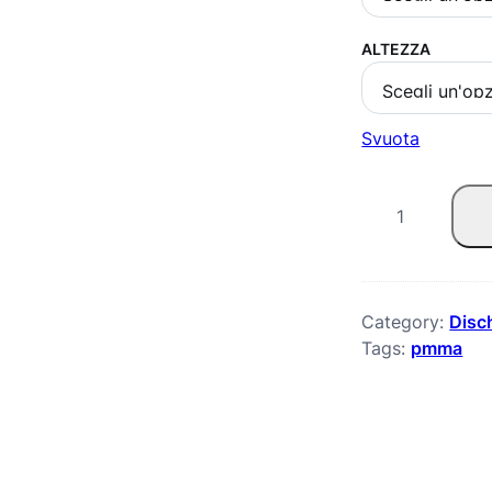
ALTEZZA
Svuota
B
l
o
o
Category:
Disc
Tags:
pmma
m
d
e
n