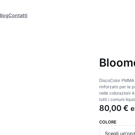
Blog
Contatti
Bloom
DiscoColor PMMA mu
rinforzato per la p
nelle colorazioni 
tutti i comuni liqu
80,00
€
e
COLORE