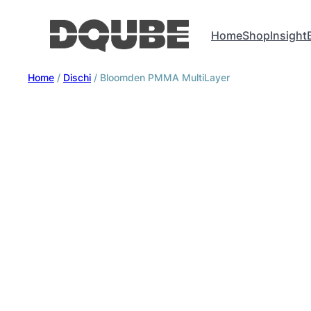
Home
Shop
Insight
Home
/
Dischi
/ Bloomden PMMA MultiLayer