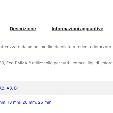
P
M
M
A
Descrizione
Informazioni aggiuntive
M
u
terizzato da un polimetilmetacrilato a reticolo rinforzato p
l
t
 B3, Eco PMMA è utilizzabile per tutti i comuni liquidi color
i
L
A2
,
A3
,
B1
a
y
 mm
,
18 mm
,
20 mm
,
25 mm
e