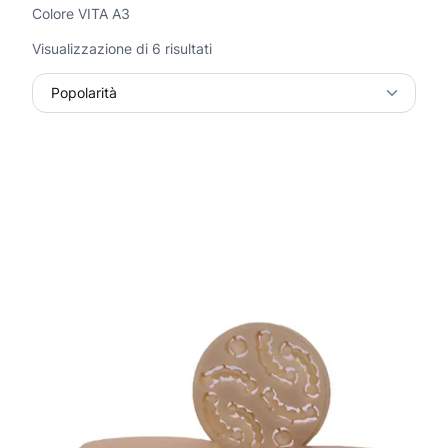
Colore VITA A3
P
Visualizzazione di 6 risultati
o
p
o
l
a
r
i
t
à