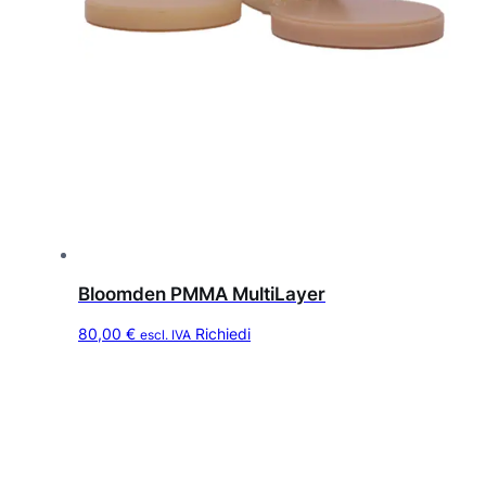
Bloomden PMMA MultiLayer
Q
80,00
€
Richiedi
escl. IVA
u
e
s
t
o
p