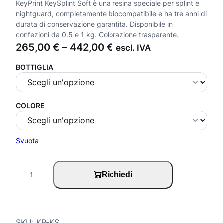
KeyPrint KeySplint Soft è una resina speciale per splint e
nightguard, completamente biocompatibile e ha tre anni di
durata di conservazione garantita. Disponibile in
confezioni da 0.5 e 1 kg. Colorazione trasparente.
F
265,00
€
–
442,00
€
escl. IVA
a
BOTTIGLIA
s
c
i
COLORE
a
d
Svuota
i
p
K
Richiedi
r
e
e
y
z
P
SKU:
KP-KS