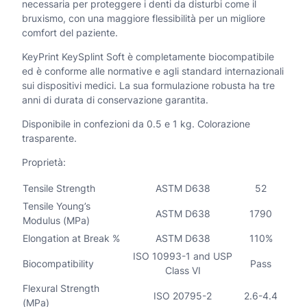
4
necessaria per proteggere i denti da disturbi come il
S
bruxismo, con una maggiore flessibilità per un migliore
2
comfort del paziente.
o
,
KeyPrint KeySplint Soft è completamente biocompatibile
f
0
ed è conforme alle normative e agli standard internazionali
t
0
sui dispositivi medici. La sua formulazione robusta ha tre
anni di durata di conservazione garantita.
q
Disponibile in confezioni da 0.5 e 1 kg. Colorazione
€
u
trasparente.
a
Proprietà:
n
Tensile Strength
ASTM D638
52
t
Tensile Young’s
ASTM D638
1790
Modulus (MPa)
i
Elongation at Break %
ASTM D638
110%
t
ISO 10993-1 and USP
Biocompatibility
Pass
à
Class VI
Flexural Strength
ISO 20795-2
2.6-4.4
(MPa)