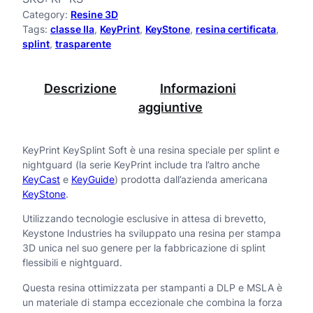
z
Category:
Resine 3D
r
o
Tags:
classe IIa
, 
KeyPrint
, 
KeyStone
, 
resina certificata
, 
i
splint
, 
trasparente
:
d
n
a
Descrizione
Informazioni
t
aggiuntive
2
K
6
e
5
KeyPrint KeySplint Soft è una resina speciale per splint e
y
nightguard (la serie KeyPrint include tra l’altro anche
,
KeyCast
e
KeyGuide
) prodotta dall’azienda americana
S
0
KeyStone
.
p
0
Utilizzando tecnologie esclusive in attesa di brevetto,
l
Keystone Industries ha sviluppato una resina per stampa
3D unica nel suo genere per la fabbricazione di splint
€
i
flessibili e nightguard.
a
n
Questa resina ottimizzata per stampanti a DLP e MSLA è
4
un materiale di stampa eccezionale che combina la forza
t