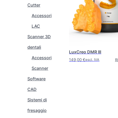
e
z
Cutter
o
z
Accessori
p
o
z
:
LAC
i
d
o
a
Scanner 3D
n
2
dentali
i
6
LuxCreo DMR III
p
5
Accessori
149,00
€
o
,
R
escl. IVA
s
0
Scanner
s
0
Software
o
n
€
CAD
o
a
e
4
Sistemi di
s
4
fresaggio
s
2
e
,