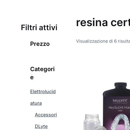
resina cert
Filtri attivi
Visualizzazione di 6 risulta
Prezzo
Q
u
Categori
e
e
s
t
Elettrolucid
o
atura
p
r
Accessori
o
d
DLyte