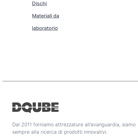
Dischi
r
0
e
0
Materiali da
s
laboratorio
c
€
e
l
t
e
n
e
l
l
a
p
a
g
i
Dal 2011 forniamo attrezzature all’avanguardia, siamo
n
sempre alla ricerca di prodotti innovativi.