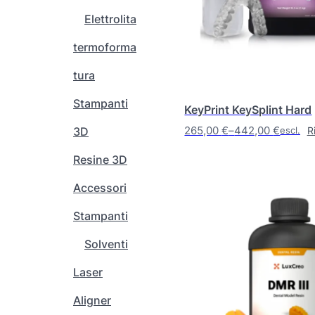
o
Elettrolita
t
t
termoforma
o
h
tura
a
Stampanti
p
KeyPrint KeySplint Hard
i
265,00
€
–
442,00
€
R
3D
escl. IV
ù
F
v
a
Resine 3D
a
s
Accessori
r
c
i
i
Stampanti
a
a
n
d
Solventi
t
i
Laser
i
p
.
r
Aligner
L
e