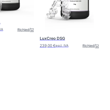
A
Richiedi
IVA
LuxCreo DSG
239,00
€
Richiedi
escl. IVA