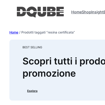
Vai
al
Home
Shop
Insight
contenuto
Home
/ Prodotti taggati “resina certificata”
BEST SELLING
Scopri tutti i prodo
promozione
Esplora