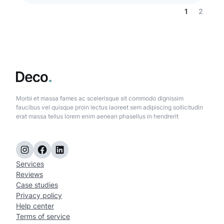
1
2
Morbi et massa fames ac scelerisque sit commodo dignissim
faucibus vel quisque proin lectus laoreet sem adipiscing sollicitudin
erat massa tellus lorem enim aenean phasellus in hendrerit
Instagram
Facebook
LinkedIn
Services
Reviews
Case studies
Privacy policy
Help center
Terms of service