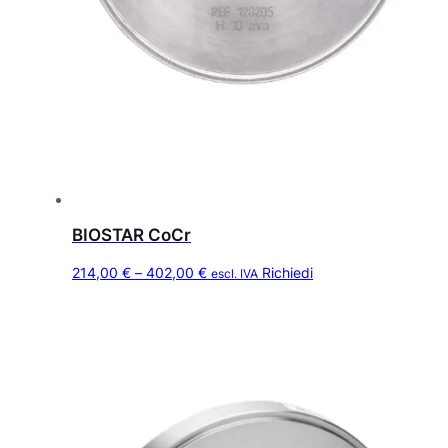
BIOSTAR CoCr
Q
F
214,00
€
–
402,00
€
Richiedi
escl. IVA
u
a
e
s
s
c
t
i
o
a
p
d
r
o
i