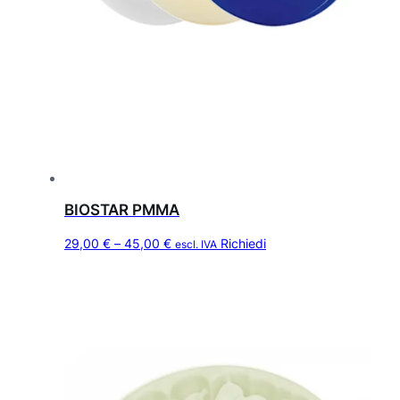
BIOSTAR PMMA
Q
F
29,00
€
–
45,00
€
Richiedi
escl. IVA
u
a
e
s
s
c
t
i
o
a
p
d
r
o
i