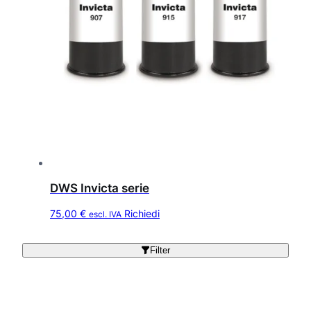
DWS Invicta serie
Q
75,00
€
Richiedi
escl. IVA
u
e
Filter
s
t
o
p