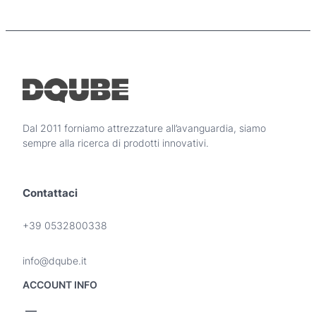
r
o
d
o
t
t
o
h
a
Dal 2011 forniamo attrezzature all’avanguardia, siamo
p
sempre alla ricerca di prodotti innovativi.
i
ù
v
Contattaci
a
r
i
+39 0532800338
a
n
info@dqube.it
t
i
ACCOUNT INFO
.
L