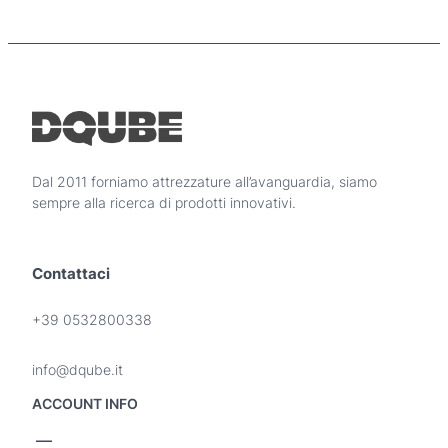
r
o
d
o
t
t
o
h
a
Dal 2011 forniamo attrezzature all’avanguardia, siamo
p
sempre alla ricerca di prodotti innovativi.
i
ù
v
Contattaci
a
r
i
+39 0532800338
a
n
info@dqube.it
t
i
ACCOUNT INFO
.
L