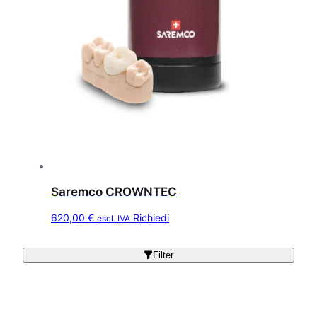
Saremco CROWNTEC
Q
620,00
€
Richiedi
escl. IVA
u
e
Filter
s
t
o
p