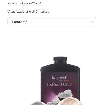
Resina colore AVORIO
P
Visualizzazione di 2 risultati
o
p
o
l
a
r
i
t
à