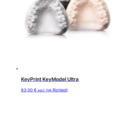
KeyPrint KeyModel Ultra
Q
83,00
€
Richiedi
escl. IVA
u
e
s
t
o
p