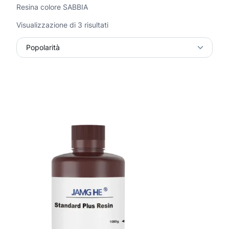
Resina colore SABBIA
P
Visualizzazione di 3 risultati
o
p
o
l
a
r
i
t
à