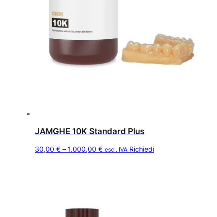
JAMGHE 10K Standard Plus
Q
F
30,00
€
–
1.000,00
€
Richiedi
escl. IVA
u
a
e
s
s
c
t
i
o
a
p