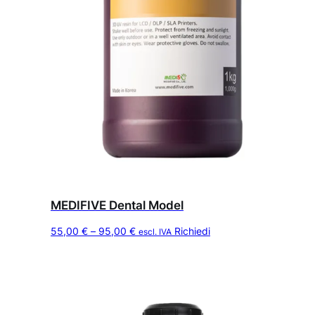
MEDIFIVE Dental Model
Q
F
55,00
€
–
95,00
€
Richiedi
escl. IVA
u
a
e
s
s
c
t
i
o
a