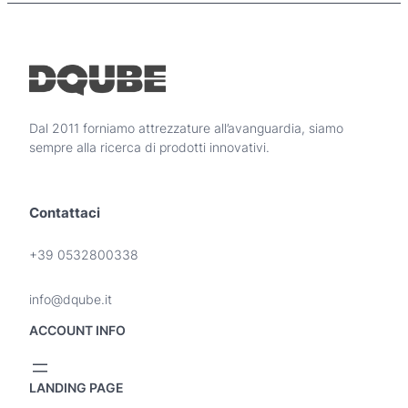
p
d
s
r
o
o
o
t
n
d
t
o
o
o
e
t
h
s
t
a
Dal 2011 forniamo attrezzature all’avanguardia, siamo
s
o
p
sempre alla ricerca di prodotti innovativi.
e
i
r
ù
e
v
s
Contattaci
a
c
r
e
i
+39 0532800338
l
a
t
n
info@dqube.it
e
t
n
i
ACCOUNT INFO
e
.
l
L
l
e
LANDING PAGE
a
o