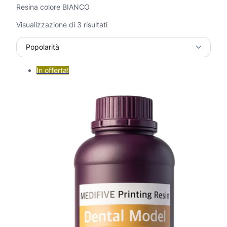
Resina colore BIANCO
P
Visualizzazione di 3 risultati
o
p
o
l
In offerta!
a
r
i
t
à