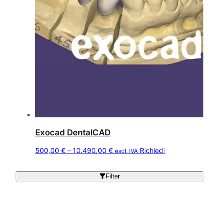
Exocad DentalCAD
Q
F
500,00
€
–
10.490,00
€
Richiedi
escl. IVA
u
a
e
s
Filter
s
c
t
i
o
a
p