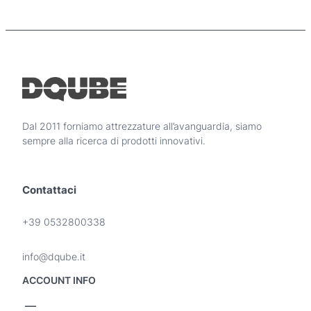
d
r
o
i
d
p
o
r
t
e
t
z
o
z
h
o
a
Dal 2011 forniamo attrezzature all’avanguardia, siamo
p
:
sempre alla ricerca di prodotti innovativi.
i
d
ù
a
v
5
Contattaci
a
0
r
0
i
+39 0532800338
,
a
n
0
info@dqube.it
t
0
i
ACCOUNT INFO
.
€
L