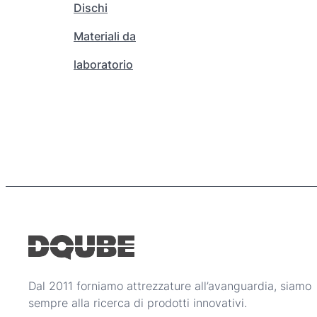
Dischi
s
.
e
4
Materiali da
r
9
e
laboratorio
0
s
,
c
0
e
0
l
t
€
e
n
e
l
l
a
p
a
Dal 2011 forniamo attrezzature all’avanguardia, siamo
g
sempre alla ricerca di prodotti innovativi.
i