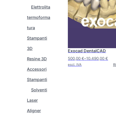
d
Elettrolita
o
termoforma
t
t
tura
o
h
Stampanti
a
3D
p
Exocad DentalCAD
i
500,00
€
–
10.490,00
€
Resine 3D
ù
F
R
escl. IVA
v
Accessori
a
a
s
Stampanti
r
c
i
i
Solventi
a
a
n
Laser
d
t
i
Aligner
i
p