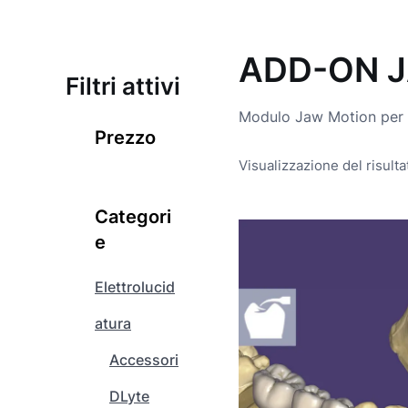
ADD-ON 
Filtri attivi
Modulo Jaw Motion per
Prezzo
Visualizzazione del risulta
Categori
Q
e
u
e
Elettrolucid
s
t
atura
o
Accessori
p
r
DLyte
o