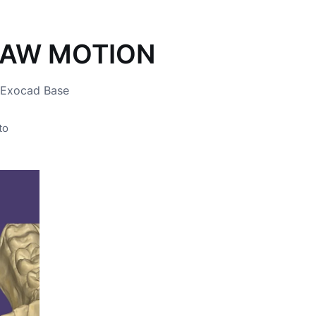
JAW MOTION
 Exocad Base
to