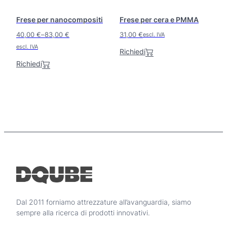
o
o
Frese per nanocompositi
Frese per cera e PMMA
h
h
a
a
40,00
€
–
83,00
€
31,00
€
escl. IVA
p
p
F
escl. IVA
Richiedi
i
i
a
ù
ù
Richiedi
s
v
v
c
a
a
i
r
r
i
i
a
a
a
d
n
n
i
t
t
p
i
i
r
.
.
e
L
L
z
e
e
o
o
z
p
p
Dal 2011 forniamo attrezzature all’avanguardia, siamo
o
z
z
sempre alla ricerca di prodotti innovativi.
:
i
i