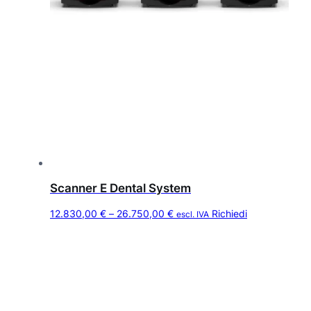
Scanner E Dental System
Q
F
12.830,00
€
–
26.750,00
€
Richiedi
escl. IVA
u
a
e
s
s
c
t
i
o
a
p