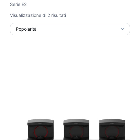
Serie E2
P
Visualizzazione di 2 risultati
o
p
o
l
a
r
i
t
à