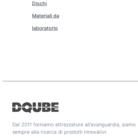
Dischi
s
a
e
2
Materiali da
r
6
e
laboratorio
.
s
7
c
5
e
0
l
,
t
0
e
0
n
e
€
l
l
a
p
a
Dal 2011 forniamo attrezzature all’avanguardia, siamo
g
sempre alla ricerca di prodotti innovativi.
i