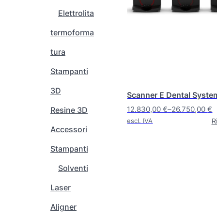
d
Elettrolita
o
termoforma
t
t
tura
o
h
Stampanti
a
3D
p
Scanner E Dental Syste
i
12.830,00
€
–
26.750,00
€
Resine 3D
ù
F
R
escl. IVA
v
Accessori
a
a
s
Stampanti
r
c
i
i
Solventi
a
a
n
Laser
d
t
i
Aligner
i
p