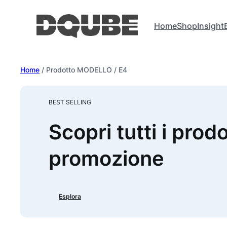
Vai
al
Home
Shop
Insight
contenuto
Home
/ Prodotto MODELLO / E4
BEST SELLING
Scopri tutti i prodo
promozione
Esplora