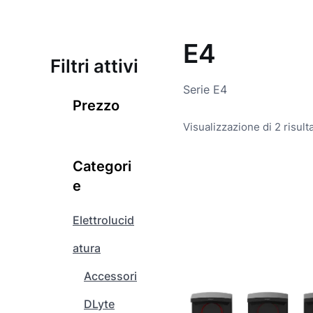
E4
Filtri attivi
Serie E4
Prezzo
Visualizzazione di 2 risulta
Categori
Q
e
u
e
Elettrolucid
s
t
atura
o
Accessori
p
r
DLyte
o