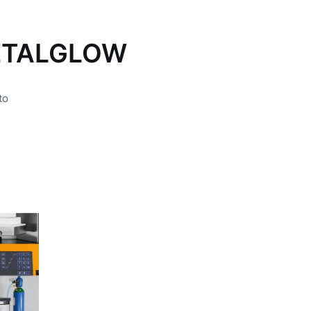
ETALGLOW
to