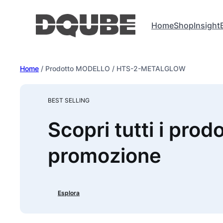
Vai
al
Home
Shop
Insight
contenuto
Home
/ Prodotto MODELLO / HTS-2-METALGLOW
BEST SELLING
Scopri tutti i prodo
promozione
Esplora