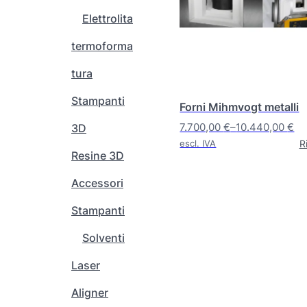
o
Elettrolita
t
t
termoforma
o
h
tura
a
Stampanti
p
Forni Mihmvogt metalli
i
7.700,00
€
–
10.440,00
€
3D
ù
F
R
escl. IVA
v
Resine 3D
a
a
s
Accessori
r
c
i
i
Stampanti
a
a
n
Solventi
d
t
i
Laser
i
p
.
r
Aligner
L
e