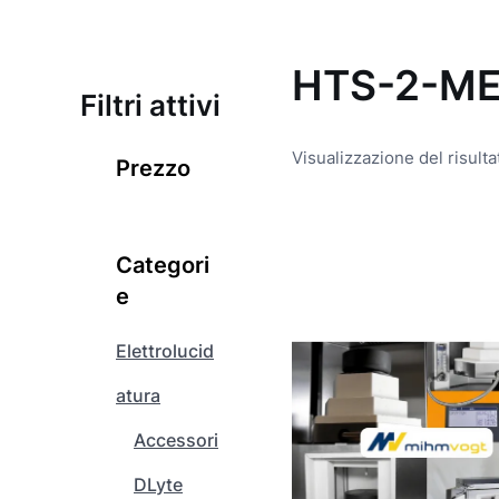
HTS-2-M
Filtri attivi
Visualizzazione del risulta
Prezzo
Q
u
Categori
e
e
s
t
Elettrolucid
o
atura
p
r
Accessori
o
d
DLyte