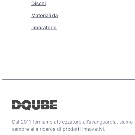
0
Dischi
r
.
e
Materiali da
4
s
4
laboratorio
c
0
e
,
l
0
t
0
e
n
€
e
l
l
a
p
a
g
i
Dal 2011 forniamo attrezzature all’avanguardia, siamo
n
sempre alla ricerca di prodotti innovativi.