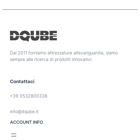
o
i
d
p
o
r
t
e
t
z
o
z
h
o
a
Dal 2011 forniamo attrezzature all’avanguardia, siamo
p
:
sempre alla ricerca di prodotti innovativi.
i
d
ù
a
v
5
Contattaci
a
.
r
3
i
+39 0532800338
0
a
n
0
info@dqube.it
t
,
i
ACCOUNT INFO
0
.
0
L