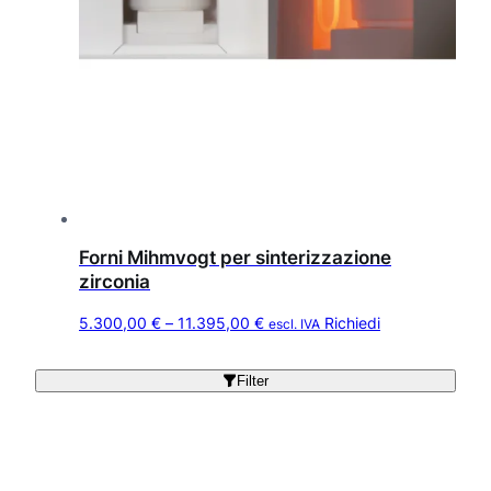
Forni Mihmvogt per sinterizzazione
zirconia
Q
F
5.300,00
€
–
11.395,00
€
Richiedi
escl. IVA
u
a
e
s
Filter
s
c
t
i
o
a
p
d
r