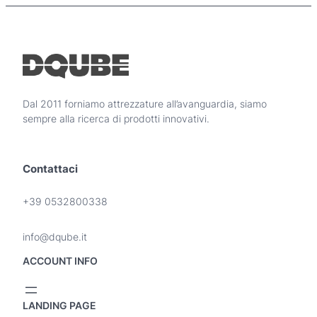
d
o
t
t
o
h
a
Dal 2011 forniamo attrezzature all’avanguardia, siamo
p
sempre alla ricerca di prodotti innovativi.
i
ù
v
Contattaci
a
r
i
+39 0532800338
a
n
info@dqube.it
t
i
ACCOUNT INFO
.
L
e
LANDING PAGE