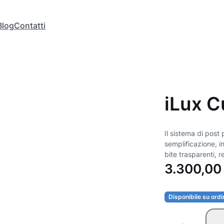
Blog
Contatti
iLux C
Il sistema di post
semplificazione, i
bite trasparenti, re
3.300,0
Disponibile su ord
i