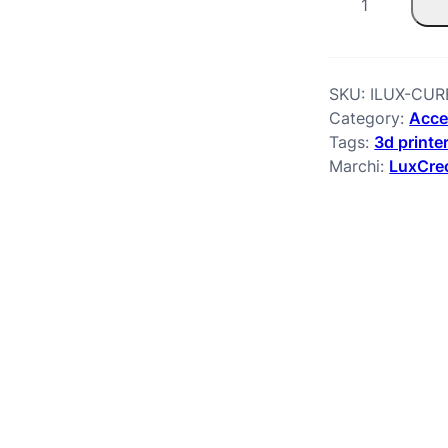
L
u
x
SKU:
ILUX-CUR
Category:
Acce
C
Tags:
3d printe
u
Marchi:
LuxCre
r
e
P
r
o
q
u
a