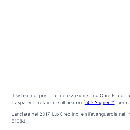
Il sistema di post polimerizzazione iLux Cure Pro di
L
trasparenti, retainer e allineatori (
4D Aligner ™️
) per c
Lanciata nel 2017, LuxCreo Inc. è all’avanguardia nell
510(k).