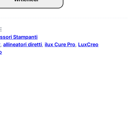
E
ssori Stampanti
r
, 
allineatori diretti
, 
ilux Cure Pro
, 
LuxCreo
o