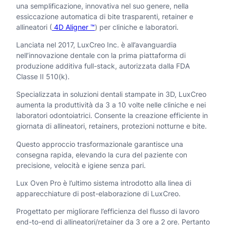
una semplificazione, innovativa nel suo genere, nella
q
essiccazione automatica di bite trasparenti, retainer e
u
allineatori (
4D Aligner ™️
) per cliniche e laboratori.
a
Lanciata nel 2017, LuxCreo Inc. è all’avanguardia
nell’innovazione dentale con la prima piattaforma di
n
produzione additiva full-stack, autorizzata dalla FDA
Classe II 510(k).
t
Specializzata in soluzioni dentali stampate in 3D, LuxCreo
i
aumenta la produttività da 3 a 10 volte nelle cliniche e nei
t
laboratori odontoiatrici. Consente la creazione efficiente in
giornata di allineatori, retainers, protezioni notturne e bite.
à
Questo approccio trasformazionale garantisce una
consegna rapida, elevando la cura del paziente con
precisione, velocità e igiene senza pari.
Lux Oven Pro è l’ultimo sistema introdotto alla linea di
apparecchiature di post-elaborazione di LuxCreo.
Progettato per migliorare l’efficienza del flusso di lavoro
end-to-end di allineatori/retainer da 3 ore a 2 ore. Pertanto