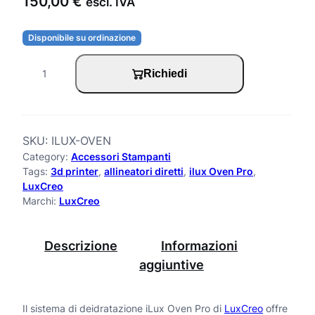
150,00
€
escl. IVA
Disponibile su ordinazione
i
Richiedi
L
u
x
SKU:
ILUX-OVEN
Category:
Accessori Stampanti
O
Tags:
3d printer
, 
allineatori diretti
, 
ilux Oven Pro
, 
v
LuxCreo
Marchi:
LuxCreo
e
n
Descrizione
Informazioni
P
aggiuntive
r
o
Il sistema di deidratazione iLux Oven Pro di
LuxCreo
offre