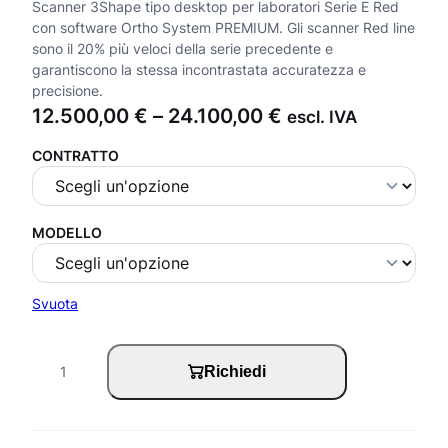
Scanner 3Shape tipo desktop per laboratori Serie E Red
con software Ortho System PREMIUM. Gli scanner Red line
sono il 20% più veloci della serie precedente e
garantiscono la stessa incontrastata accuratezza e
precisione.
F
12.500,00
€
–
24.100,00
€
escl. IVA
a
CONTRATTO
s
c
i
MODELLO
a
d
Svuota
i
p
S
Richiedi
r
c
e
a
z