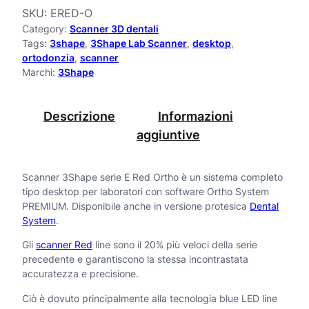
n
SKU:
ERED-O
z
Category:
Scanner 3D dentali
n
o
Tags:
3shape
, 
3Shape Lab Scanner
, 
desktop
, 
e
ortodonzia
, 
scanner
:
Marchi:
3Shape
d
r
a
E
Descrizione
Informazioni
1
O
aggiuntive
2
r
.
t
Scanner 3Shape serie E Red Ortho è un sistema completo
5
tipo desktop per laboratori con software Ortho System
h
0
PREMIUM. Disponibile anche in versione protesica
Dental
o
System
.
0
q
,
Gli
scanner Red
line sono il 20% più veloci della serie
precedente e garantiscono la stessa incontrastata
0
u
accuratezza e precisione.
0
a
Ciò è dovuto principalmente alla tecnologia blue LED line