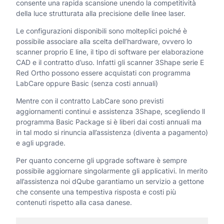
consente una rapida scansione unendo la competitività
n
€
della luce strutturata alla precisione delle linee laser.
t
a
Le configurazioni disponibili sono molteplici poiché è
i
possibile associare alla scelta dell’hardware, ovvero lo
2
scanner proprio E line, il tipo di software per elaborazione
t
4
CAD e il contratto d’uso. Infatti gli scanner 3Shape serie E
à
.
Red Ortho possono essere acquistati con programma
LabCare oppure Basic (senza costi annuali)
1
Mentre con il contratto LabCare sono previsti
0
aggiornamenti continui e assistenza 3Shape, scegliendo ll
0
programma Basic Package si è liberi dai costi annuali ma
in tal modo si rinuncia all’assistenza (diventa a pagamento)
,
e agli upgrade.
0
Per quanto concerne gli upgrade software è sempre
0
possibile aggiornare singolarmente gli applicativi. In merito
all’assistenza noi dQube garantiamo un servizio a gettone
che consente una tempestiva risposta e costi più
€
contenuti rispetto alla casa danese.