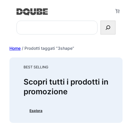
Vai
al
contenuto
Search
Home
/ Prodotti taggati “3shape”
BEST SELLING
Scopri tutti i prodotti in
promozione
Esplora