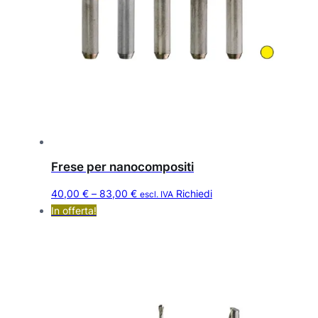
Frese per nanocompositi
Q
F
40,00
€
–
83,00
€
Richiedi
escl. IVA
u
a
In offerta!
e
s
s
c
t
i
o
a
p
d
r
o
i