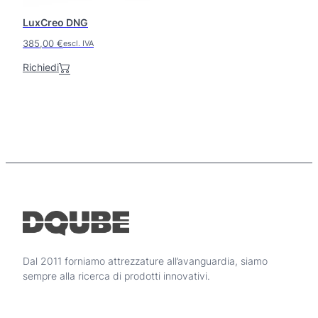
o
a
n
LuxCreo DNG
2
i
385,00
€
escl. IVA
.
p
o
9
Richiedi
s
9
s
0
o
,
n
0
o
0
e
s
s
€
e
a
r
8
e
.
s
9
c
Dal 2011 forniamo attrezzature all’avanguardia, siamo
0
e
sempre alla ricerca di prodotti innovativi.
0
l
t
,
e