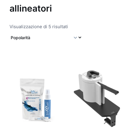
allineatori
P
Visualizzazione di 5 risultati
o
p
o
l
a
r
i
t
à