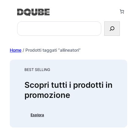
Vai
al
contenuto
Search
Home
/ Prodotti taggati “allineatori”
BEST SELLING
Scopri tutti i prodotti in
promozione
Esplora