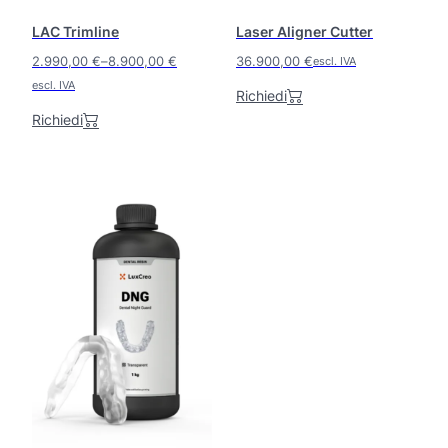
o
LAC Trimline
Laser Aligner Cutter
h
a
2.990,00
€
–
8.900,00
€
36.900,00
€
escl. IVA
p
F
escl. IVA
Richiedi
i
a
ù
Richiedi
s
v
c
a
i
r
i
a
a
d
n
i
t
p
i
r
.
e
L
z
e
o
z
p
o
z
:
i
d